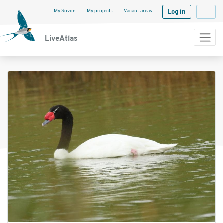
My Sovon
My projects
Vacant areas
Log in
Langua
LiveAtlas