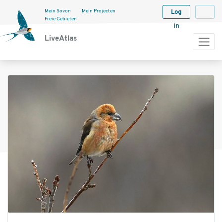
Mein Sovon
Mein Projecten
Log
Langua
Freie Gebieten
in
LiveAtlas