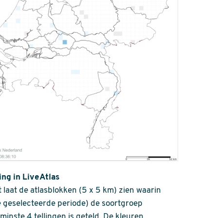
ing in LiveAtlas
 laat de atlasblokken (5 x 5 km) zien waarin
 geselecteerde periode) de soortgroep
nminste 4 tellingen is geteld. De kleuren