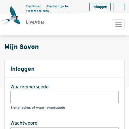
Mijn Sovon
Mijn telprojecten
Inloggen
Langua
Vacante gebieden
LiveAtlas
Mijn Sovon
Inloggen
Waarnemerscode
E-mailadres of waarnemerscode
Wachtwoord