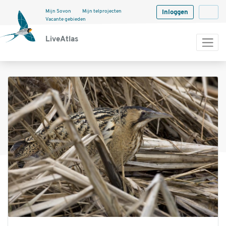
Mijn Sovon
Mijn telprojecten
Inloggen
Langua
Vacante gebieden
LiveAtlas