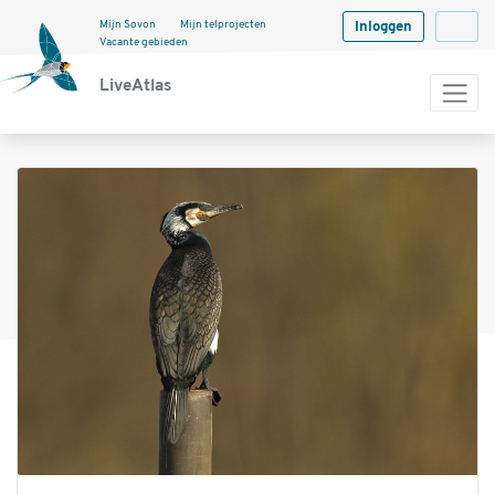
Mijn Sovon
Mijn telprojecten
Inloggen
Langua
Vacante gebieden
LiveAtlas