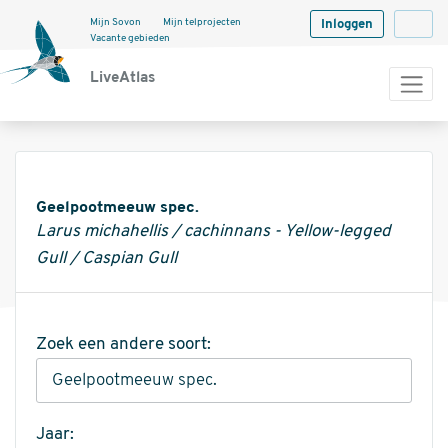
Mijn Sovon
Mijn telprojecten
Inloggen
Langua
Vacante gebieden
LiveAtlas
Informatie
Geelpootmeeuw spec.
Larus michahellis / cachinnans - Yellow-legged
Gull / Caspian Gull
Zoek een andere soort:
Jaar: