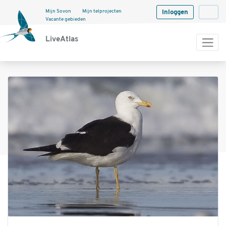
Mijn Sovon
Mijn telprojecten
Inloggen
Langua
Vacante gebieden
LiveAtlas