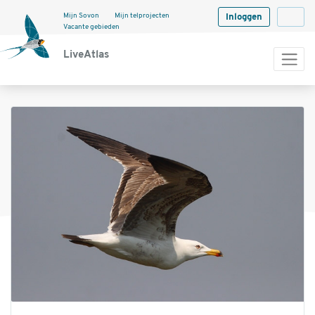
Mijn Sovon
Mijn telprojecten
Inloggen
Langua
Vacante gebieden
LiveAtlas