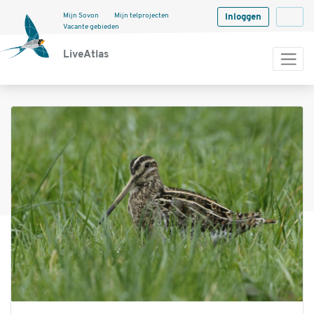
Mijn Sovon
Mijn telprojecten
Inloggen
Langua
Vacante gebieden
LiveAtlas