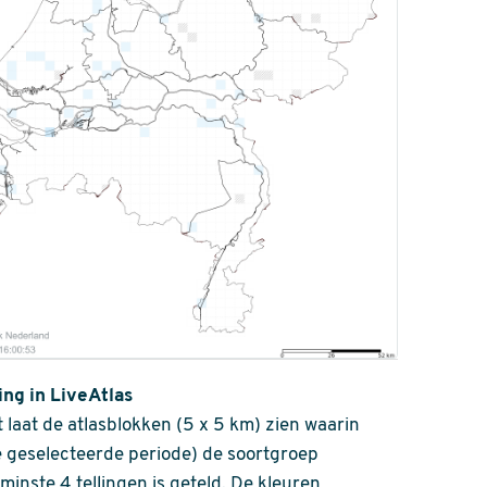
ing in LiveAtlas
 laat de atlasblokken (5 x 5 km) zien waarin
 geselecteerde periode) de soortgroep
nminste 4 tellingen is geteld. De kleuren