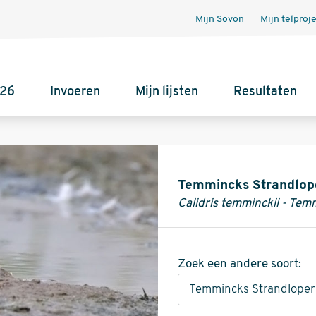
Mijn Sovon
Mijn telproj
026
Invoeren
Mijn lijsten
Resultaten
Informatie
Temmincks Strandlop
Calidris temminckii - Temm
Zoek een andere soort: