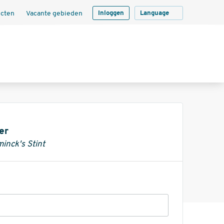
ecten
Vacante gebieden
Inloggen
Language
er
inck's Stint