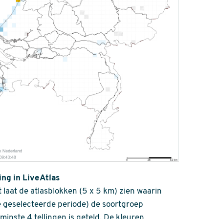
ing in LiveAtlas
 laat de atlasblokken (5 x 5 km) zien waarin
 geselecteerde periode) de soortgroep
nminste 4 tellingen is geteld. De kleuren