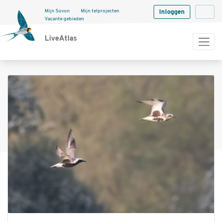
Mijn Sovon
Mijn telprojecten
Inloggen
Langua
Vacante gebieden
LiveAtlas