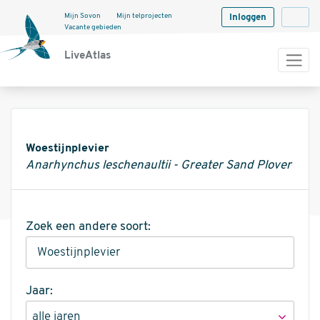
Mijn Sovon
Mijn telprojecten
Inloggen
Langua
Vacante gebieden
LiveAtlas
Informatie
Woestijnplevier
Anarhynchus leschenaultii - Greater Sand Plover
Zoek een andere soort:
Jaar: