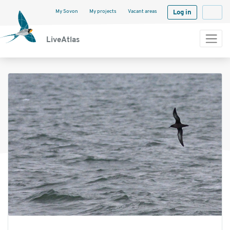
My Sovon
My projects
Vacant areas
Log in
Langua
LiveAtlas