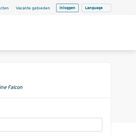
ecten
Vacante gebieden
Inloggen
Language
ine Falcon