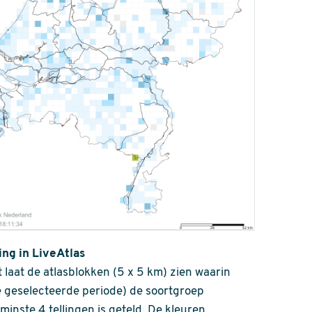
ing in LiveAtlas
 laat de atlasblokken (5 x 5 km) zien waarin
 geselecteerde periode) de soortgroep
nminste 4 tellingen is geteld. De kleuren