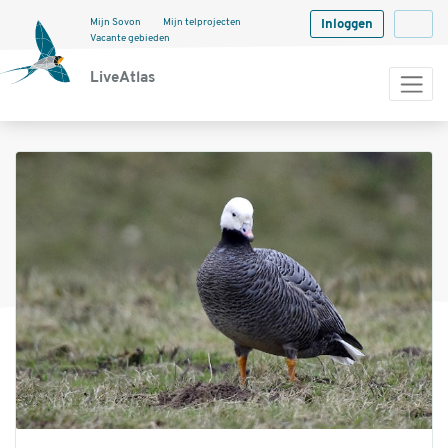
Mijn Sovon
Mijn telprojecten
Inloggen
Langua
Vacante gebieden
LiveAtlas