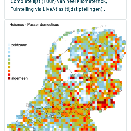
Complete lijst (1 uur) van heel kilometerhok,
Tuintelling via LiveAtlas (tijdstiptellingen) .