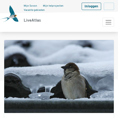
Mijn Sovon
Mijn telprojecten
Inloggen
Langua
Vacante gebieden
LiveAtlas