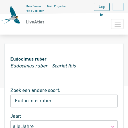
Mein Sovon
Mein Projecten
Log
Langua
Freie Gebieten
in
LiveAtlas
Informatie
Eudocimus ruber
Eudocimus ruber - Scarlet Ibis
Zoek een andere soort:
Jaar: