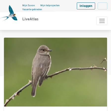
Mijn Sovon
Mijn telprojecten
Inloggen
Langua
Vacante gebieden
LiveAtlas