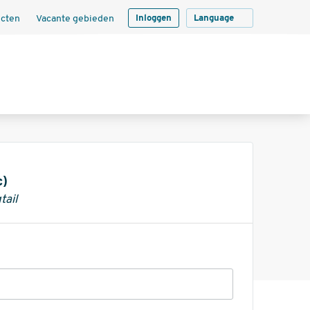
ecten
Vacante gebieden
Inloggen
Language
c)
tail