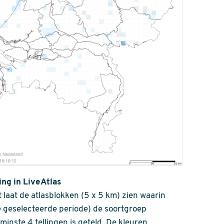
ing in LiveAtlas
 laat de atlasblokken (5 x 5 km) zien waarin
 geselecteerde periode) de soortgroep
nminste 4 tellingen is geteld. De kleuren