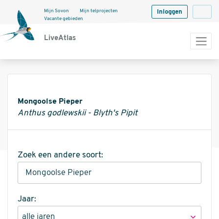
Mijn Sovon
Mijn telprojecten
Inloggen
Langua
Vacante gebieden
LiveAtlas
Informatie
Mongoolse Pieper
Anthus godlewskii - Blyth's Pipit
Zoek een andere soort:
Jaar: